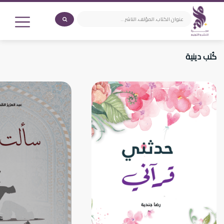
كُتب دينية